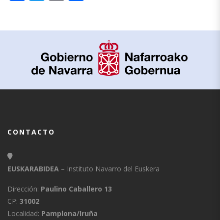
CONTACTO
EUSKARABIDEA
– Instituto Navarro del Euskera
Dirección:
Paulino Caballero 13
CP:
31002
Localidad:
Pamplona/Iruña