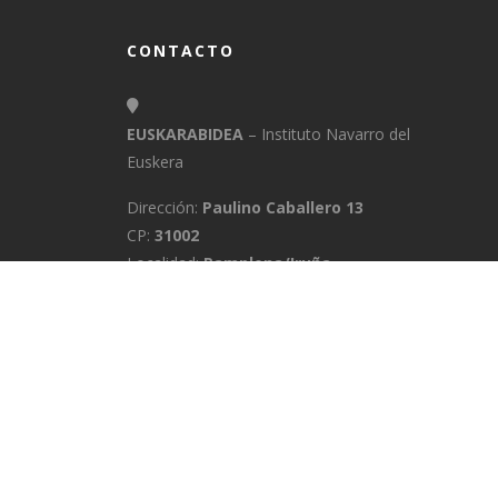
CONTACTO
EUSKARABIDEA
– Instituto Navarro del
Euskera
Dirección:
Paulino Caballero 13
CP:
31002
Localidad:
Pamplona/Iruña
Provincia:
Navarra
E-Mail:
info@euskarabidea.es
Teléfono:
848 42 60 54
INICIO
MEDIATEKA
CONTACTO
A
POLÍTICA DE PRIVACIDAD