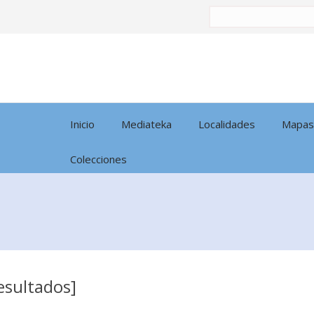
Buscar
por:
Inicio
Mediateka
Localidades
Mapas
Colecciones
resultados]