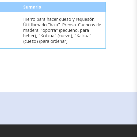
Sumario
Hierro para hacer queso y requesón.
Útil llamado "bala". Prensa. Cuencos de
madera: "oporra" (pequeño, para
beber), "Kotxua" (cuezo), "Kaikua"
(cuezo) (para ordeñar).