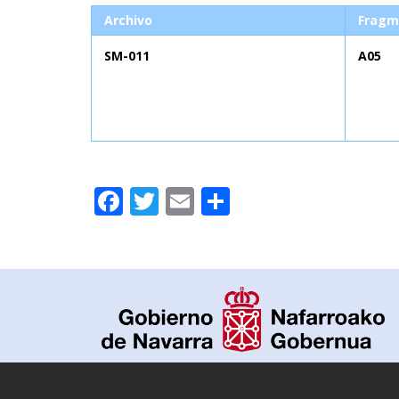
Archivo
Fragm
SM-011
A05
Facebook
Twitter
Email
Compartir