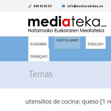
848 42 60 54
info@euskarabidea.es
CASTELLANO
EUSKARA
ENGLISH
FRANÇAIS
Temas
utensilios de cocina: queso [1 