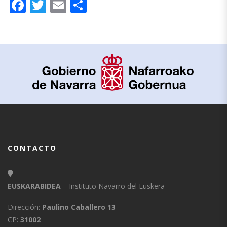
Facebook
Twitter
Email
Compartir
CONTACTO
EUSKARABIDEA
– Instituto Navarro del Euskera
Dirección:
Paulino Caballero 13
CP:
31002