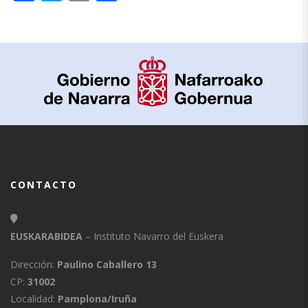
CONTACTO
EUSKARABIDEA
– Instituto Navarro del Euskera
Dirección:
Paulino Caballero 13
CP:
31002
Localidad:
Pamplona/Iruña