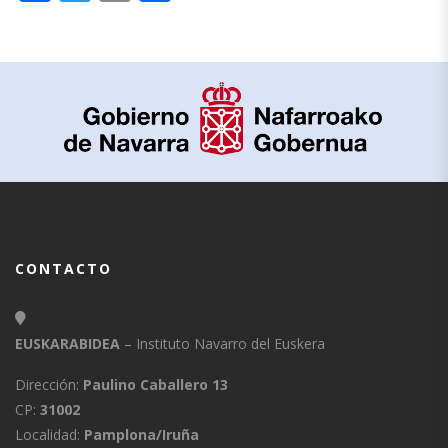
CONTACTO
EUSKARABIDEA
– Instituto Navarro del Euskera
Dirección:
Paulino Caballero 13
CP:
31002
Localidad:
Pamplona/Iruña