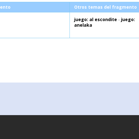
ento
Otros temas del fragmento
juego: al escondite
-
juego:
anelaka