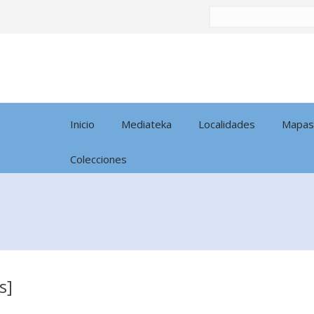
Buscar
por:
Inicio
Mediateka
Localidades
Mapas
Colecciones
s]