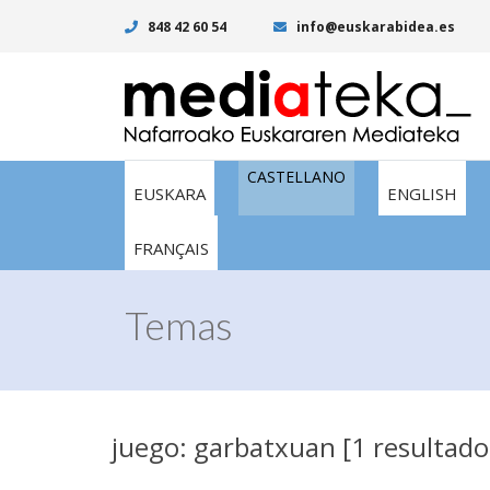
848 42 60 54
info@euskarabidea.es
CASTELLANO
EUSKARA
ENGLISH
FRANÇAIS
Temas
juego: garbatxuan [1 resultado