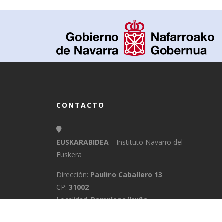
CONTACTO
EUSKARABIDEA
– Instituto Navarro del
Euskera
Dirección:
Paulino Caballero 13
CP:
31002
Localidad:
Pamplona/Iruña
Provincia:
Navarra