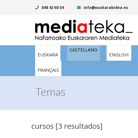
848 42 60 54
info@euskarabidea.es
CASTELLANO
EUSKARA
ENGLISH
FRANÇAIS
Temas
cursos [3 resultados]