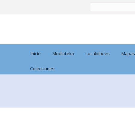
Buscar
por:
Inicio
Mediateka
Localidades
Mapas
Colecciones