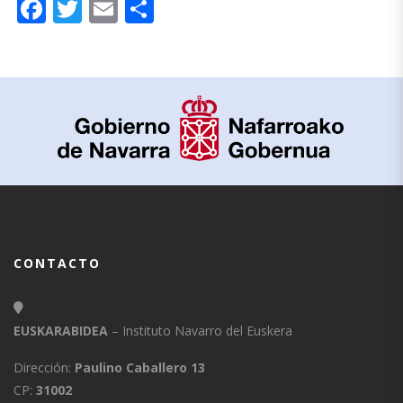
Facebook
Twitter
Email
Compartir
CONTACTO
EUSKARABIDEA
– Instituto Navarro del Euskera
Dirección:
Paulino Caballero 13
CP:
31002