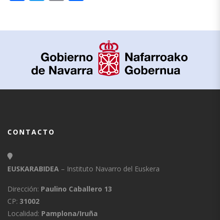
CONTACTO
EUSKARABIDEA
– Instituto Navarro del Euskera
Dirección:
Paulino Caballero 13
CP:
31002
Localidad:
Pamplona/Iruña