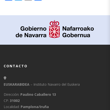
CONTACTO
EUSKARABIDEA
– Instituto Navarro del Euskera
Dirección:
Paulino Caballero 13
CP:
31002
Localidad:
Pamplona/Iruña