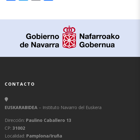
CONTACTO
EUSKARABIDEA
– Instituto Navarro del Euskera
Dirección:
Paulino Caballero 13
CP:
31002
Localidad:
Pamplona/Iruña