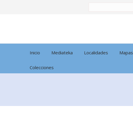
Buscar
por:
Inicio
Mediateka
Localidades
Mapas
Colecciones