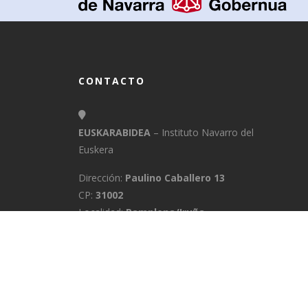
CONTACTO
EUSKARABIDEA
– Instituto Navarro del
Euskera
Dirección:
Paulino Caballero 13
CP:
31002
Localidad:
Pamplona/Iruña
Provincia:
Navarra
E-Mail:
info@euskarabidea.es
Teléfono:
848 42 60 54