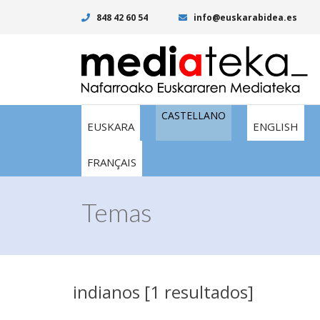
848 42 60 54
info@euskarabidea.es
CASTELLANO
EUSKARA
ENGLISH
FRANÇAIS
Temas
indianos [1 resultados]