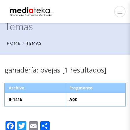
Temas
HOME
TEMAS
ganadería: ovejas [1 resultados]
Archivo
Fragmento
II-141b
A03
Facebook
Twitter
Email
Compartir