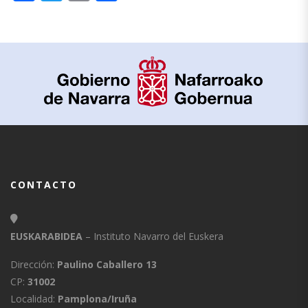
CONTACTO
EUSKARABIDEA
– Instituto Navarro del Euskera
Dirección:
Paulino Caballero 13
CP:
31002
Localidad:
Pamplona/Iruña