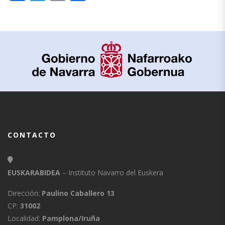
CONTACTO
EUSKARABIDEA
– Instituto Navarro del Euskera
Dirección:
Paulino Caballero 13
CP:
31002
Localidad:
Pamplona/Iruña