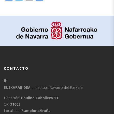
CONTACTO
EUSKARABIDEA
– Instituto Navarro del Euskera
Dirección:
Paulino Caballero 13
CP:
31002
Localidad:
Pamplona/Iruña