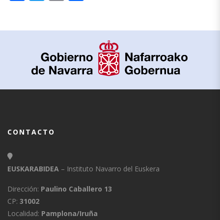
CONTACTO
EUSKARABIDEA
– Instituto Navarro del Euskera
Dirección:
Paulino Caballero 13
CP:
31002
Localidad:
Pamplona/Iruña