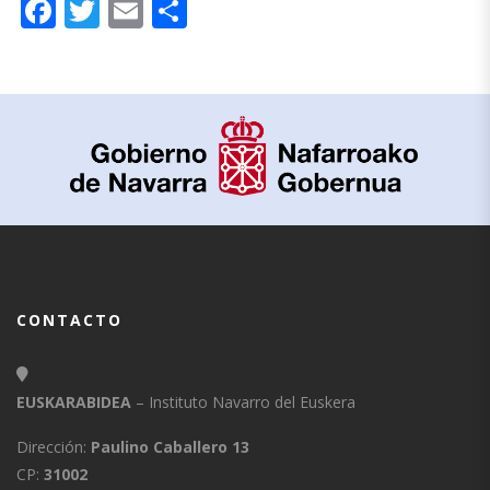
Facebook
Twitter
Email
Compartir
CONTACTO
EUSKARABIDEA
– Instituto Navarro del Euskera
Dirección:
Paulino Caballero 13
CP:
31002