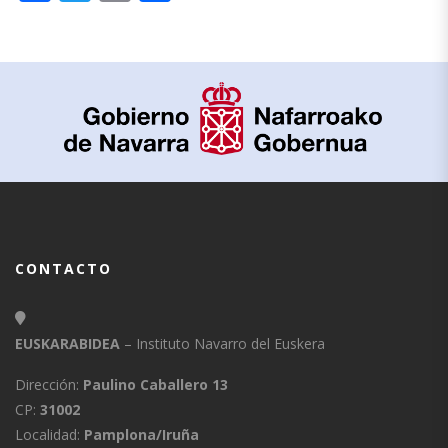
CONTACTO
EUSKARABIDEA
– Instituto Navarro del Euskera
Dirección:
Paulino Caballero 13
CP:
31002
Localidad:
Pamplona/Iruña