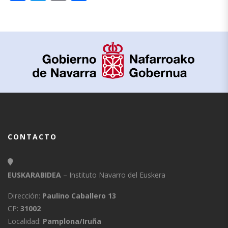
CONTACTO
EUSKARABIDEA
– Instituto Navarro del Euskera
Dirección:
Paulino Caballero 13
CP:
31002
Localidad:
Pamplona/Iruña