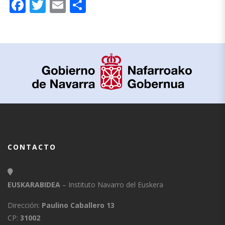
Facebook
Twitter
Email
Compartir
CONTACTO
EUSKARABIDEA
– Instituto Navarro del Euskera
Dirección:
Paulino Caballero 13
CP:
31002