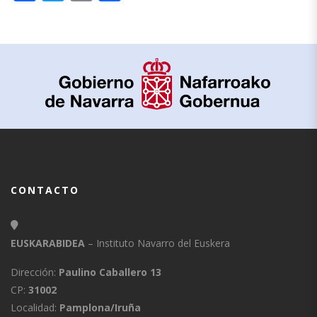
CONTACTO
EUSKARABIDEA
– Instituto Navarro del Euskera
Dirección:
Paulino Caballero 13
CP:
31002
Localidad:
Pamplona/Iruña