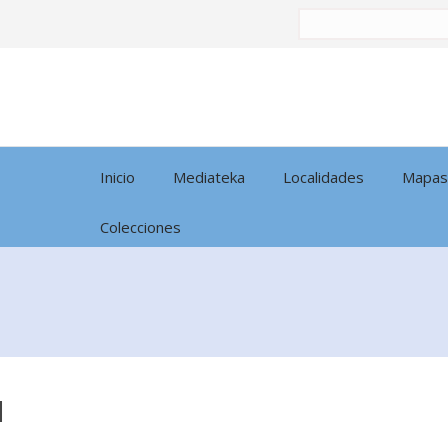
Buscar
por:
Inicio
Mediateka
Localidades
Mapas
Colecciones
]