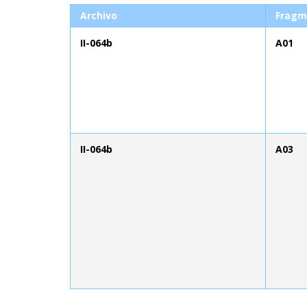
Archivo
Fragm
II-064b
A01
II-064b
A03