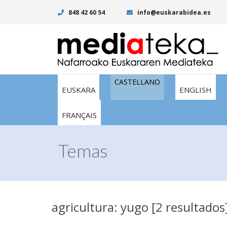
848 42 60 54
info@euskarabidea.es
CASTELLANO
EUSKARA
ENGLISH
FRANÇAIS
Temas
agricultura: yugo [2 resultados