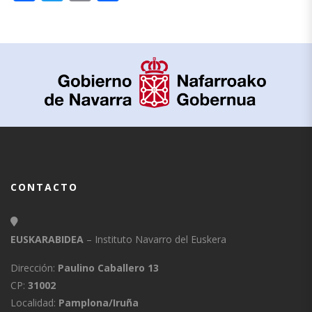
CONTACTO
EUSKARABIDEA
– Instituto Navarro del Euskera
Dirección:
Paulino Caballero 13
CP:
31002
Localidad:
Pamplona/Iruña