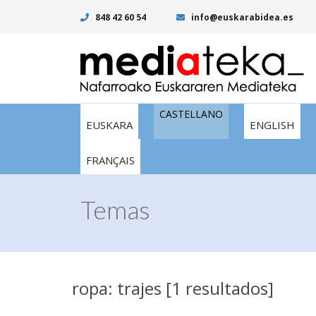
848 42 60 54
info@euskarabidea.es
CASTELLANO
EUSKARA
ENGLISH
FRANÇAIS
Temas
ropa: trajes [1 resultados]