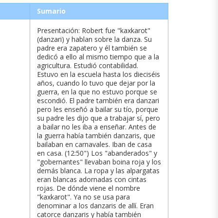
Sumario
Presentación: Robert fue "kaxkarot"
(danzari) y hablan sobre la danza. Su
padre era zapatero y él también se
dedicó a ello al mismo tiempo que a la
agricultura. Estudió contabilidad.
Estuvo en la escuela hasta los dieciséis
años, cuando lo tuvo que dejar por la
guerra, en la que no estuvo porque se
escondió. El padre también era danzari
pero les enseñó a bailar su tío, porque
su padre les dijo que a trabajar sí, pero
a bailar no les iba a enseñar. Antes de
la guerra había también danzaris, que
bailaban en carnavales. Iban de casa
en casa. (12:50") Los "abanderados" y
"gobernantes" llevaban boina roja y los
demás blanca. La ropa y las alpargatas
eran blancas adornadas con cintas
rojas. De dónde viene el nombre
"kaxkarot". Ya no se usa para
denominar a los danzaris de allí. Eran
catorce danzaris y había también