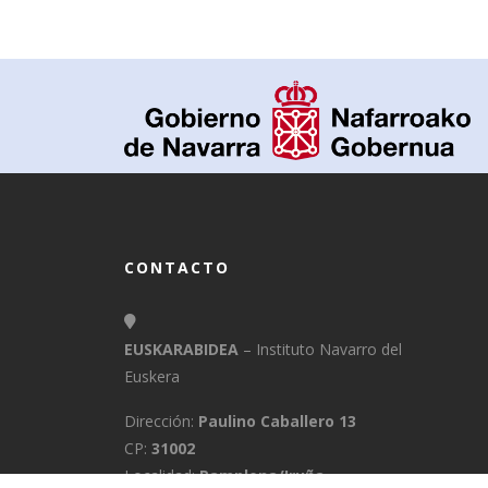
CONTACTO
EUSKARABIDEA
– Instituto Navarro del
Euskera
Dirección:
Paulino Caballero 13
CP:
31002
Localidad:
Pamplona/Iruña