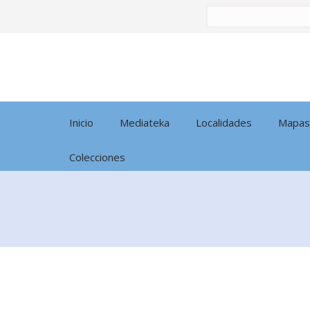
Buscar
por:
Inicio
Mediateka
Localidades
Mapas
Colecciones