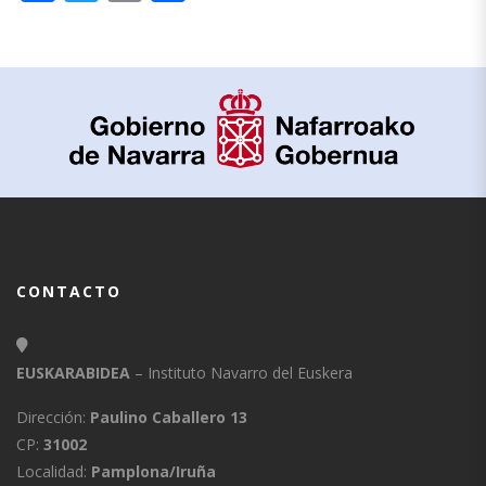
CONTACTO
EUSKARABIDEA
– Instituto Navarro del Euskera
Dirección:
Paulino Caballero 13
CP:
31002
Localidad:
Pamplona/Iruña