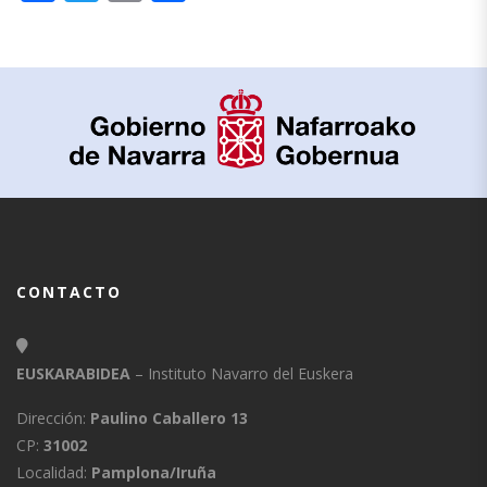
CONTACTO
EUSKARABIDEA
– Instituto Navarro del Euskera
Dirección:
Paulino Caballero 13
CP:
31002
Localidad:
Pamplona/Iruña