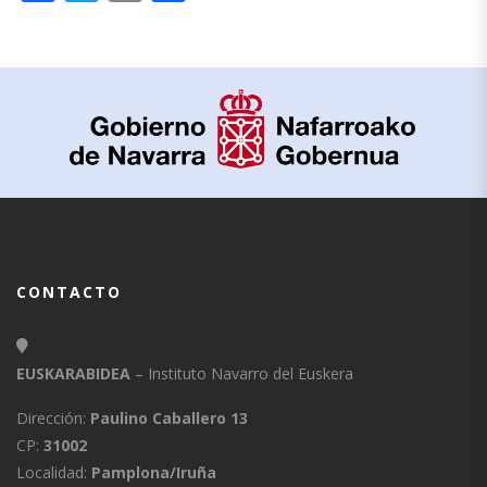
CONTACTO
EUSKARABIDEA
– Instituto Navarro del Euskera
Dirección:
Paulino Caballero 13
CP:
31002
Localidad:
Pamplona/Iruña