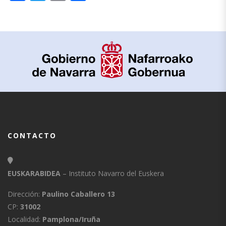
CONTACTO
EUSKARABIDEA
– Instituto Navarro del Euskera
Dirección:
Paulino Caballero 13
CP:
31002
Localidad:
Pamplona/Iruña