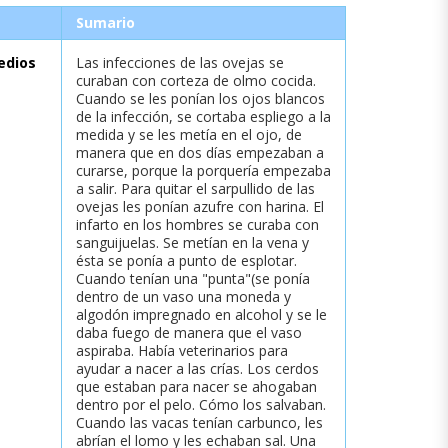
Sumario
edios
Las infecciones de las ovejas se
curaban con corteza de olmo cocida.
Cuando se les ponían los ojos blancos
de la infección, se cortaba espliego a la
medida y se les metía en el ojo, de
manera que en dos días empezaban a
curarse, porque la porquería empezaba
a salir. Para quitar el sarpullido de las
ovejas les ponían azufre con harina. El
infarto en los hombres se curaba con
sanguijuelas. Se metían en la vena y
ésta se ponía a punto de esplotar.
Cuando tenían una "punta"(se ponía
dentro de un vaso una moneda y
algodón impregnado en alcohol y se le
daba fuego de manera que el vaso
aspiraba. Había veterinarios para
ayudar a nacer a las crías. Los cerdos
que estaban para nacer se ahogaban
dentro por el pelo. Cómo los salvaban.
Cuando las vacas tenían carbunco, les
abrían el lomo y les echaban sal. Una