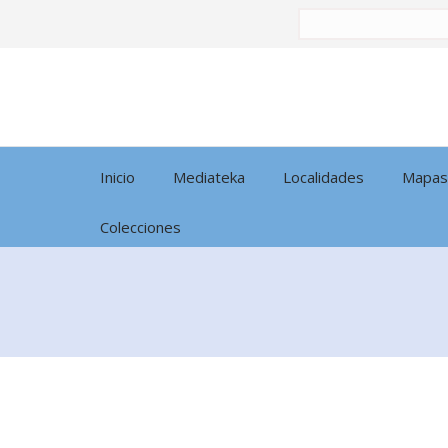
Buscar
por:
Inicio
Mediateka
Localidades
Mapas
Colecciones