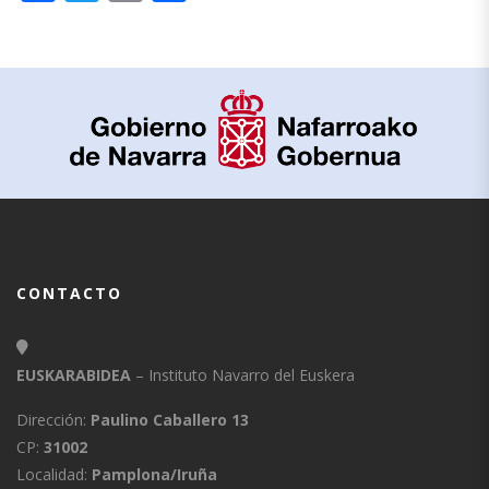
CONTACTO
EUSKARABIDEA
– Instituto Navarro del Euskera
Dirección:
Paulino Caballero 13
CP:
31002
Localidad:
Pamplona/Iruña