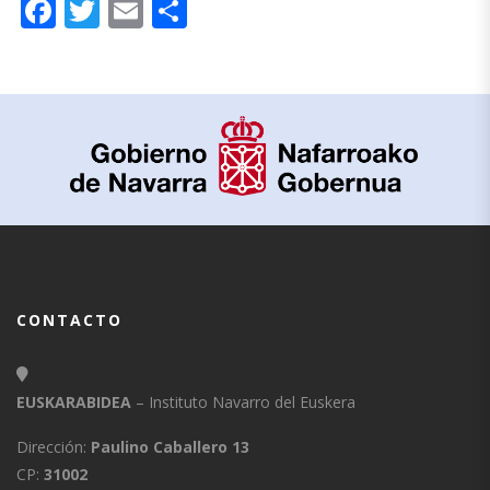
Facebook
Twitter
Email
Compartir
CONTACTO
EUSKARABIDEA
– Instituto Navarro del Euskera
Dirección:
Paulino Caballero 13
CP:
31002