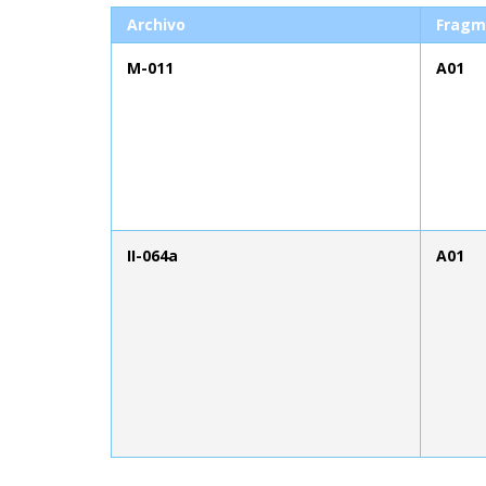
Archivo
Fragm
M-011
A01
II-064a
A01