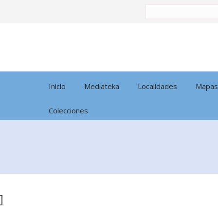
Buscar
por:
Inicio
Mediateka
Localidades
Mapas
Colecciones
]