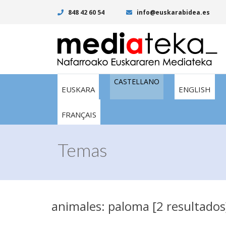
848 42 60 54
info@euskarabidea.es
CASTELLANO
EUSKARA
ENGLISH
FRANÇAIS
Temas
animales: paloma [2 resultados