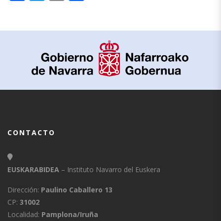
CONTACTO
EUSKARABIDEA
– Instituto Navarro del Euskera
Dirección:
Paulino Caballero 13
CP:
31002
Localidad:
Pamplona/Iruña