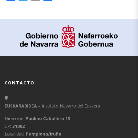
CONTACTO
EUSKARABIDEA
– Instituto Navarro del Euskera
Dirección:
Paulino Caballero 13
CP:
31002
Localidad:
Pamplona/Iruña