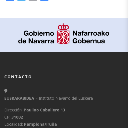
CONTACTO
EUSKARABIDEA
– Instituto Navarro del Euskera
Dirección:
Paulino Caballero 13
CP:
31002
Localidad:
Pamplona/Iruña