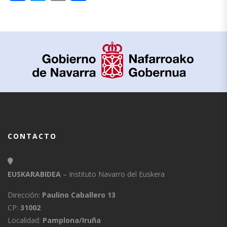
CONTACTO
EUSKARABIDEA
– Instituto Navarro del Euskera
Dirección:
Paulino Caballero 13
CP:
31002
Localidad:
Pamplona/Iruña