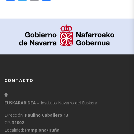
CONTACTO
EUSKARABIDEA
– Instituto Navarro del Euskera
Dirección:
Paulino Caballero 13
CP:
31002
Localidad:
Pamplona/Iruña