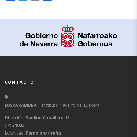
CONTACTO
EUSKARABIDEA
– Instituto Navarro del Euskera
Dirección:
Paulino Caballero 13
CP:
31002
Localidad:
Pamplona/Iruña