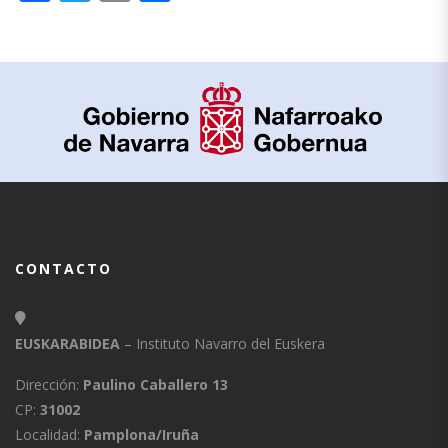
CONTACTO
EUSKARABIDEA
– Instituto Navarro del Euskera
Dirección:
Paulino Caballero 13
CP:
31002
Localidad:
Pamplona/Iruña