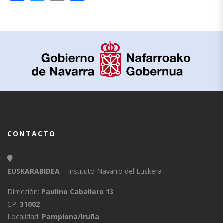
CONTACTO
EUSKARABIDEA
– Instituto Navarro del Euskera
Dirección:
Paulino Caballero 13
CP:
31002
Localidad:
Pamplona/Iruña