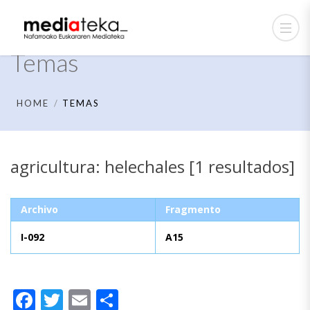
Temas
HOME
TEMAS
agricultura: helechales [1 resultados]
Archivo
Fragmento
I-092
A15
Facebook
Twitter
Email
Compartir