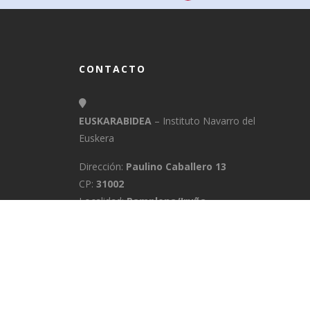
CONTACTO
EUSKARABIDEA
– Instituto Navarro del
Euskera
Dirección:
Paulino Caballero 13
CP:
31002
Localidad:
Pamplona/Iruña
Provincia:
Navarra
E-Mail:
info@euskarabidea.es
Teléfono:
848 42 60 54