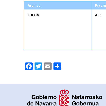
Archivo
Fragm
II-033b
A08
Facebook
Twitter
Email
Compartir