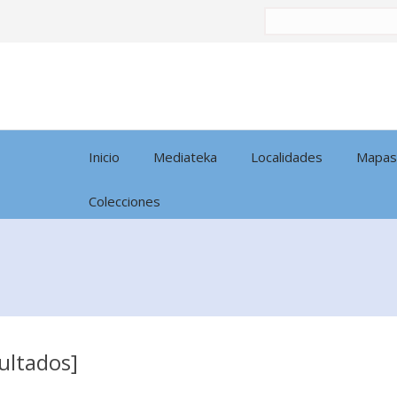
Buscar
por:
Inicio
Mediateka
Localidades
Mapas
Colecciones
sultados]