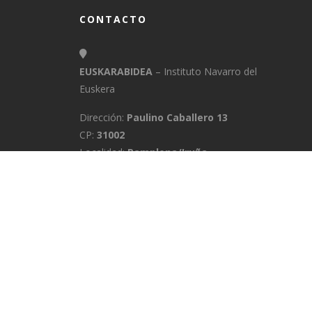
CONTACTO
EUSKARABIDEA
– Instituto Navarro del
Euskera
Dirección:
Paulino Caballero 13
CP:
31002
Localidad:
Pamplona/Iruña
Provincia:
Navarra
E-Mail:
info@euskarabidea.es
Teléfono:
848 42 60 54
INICIO
MEDIATEKA
CONTACTO
A
POLÍTICA DE PRIVACIDAD