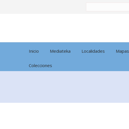
Buscar
por:
Inicio
Mediateka
Localidades
Mapas
Colecciones