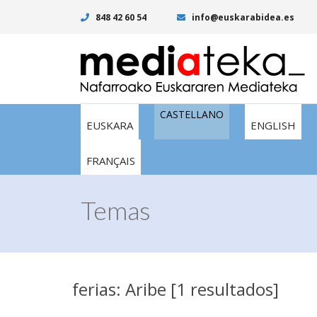
848 42 60 54
info@euskarabidea.es
CASTELLANO
EUSKARA
ENGLISH
FRANÇAIS
Temas
ferias: Aribe [1 resultados]