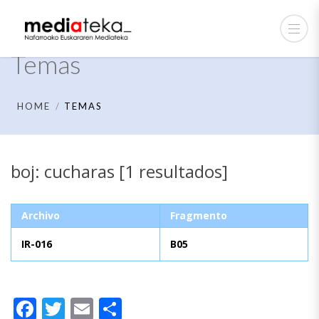
Temas
HOME
TEMAS
boj: cucharas [1 resultados]
Archivo
Fragmento
IR-016
B05
Facebook
Twitter
Email
Compartir