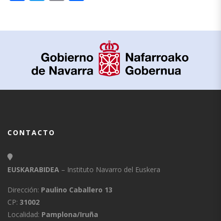
CONTACTO
EUSKARABIDEA
– Instituto Navarro del Euskera
Dirección:
Paulino Caballero 13
CP:
31002
Localidad:
Pamplona/Iruña