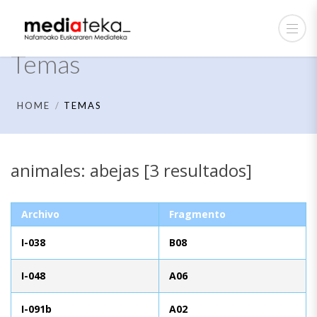
Temas
HOME
TEMAS
animales: abejas [3 resultados]
Archivo
Fragmento
I-038
B08
I-048
A06
I-091b
A02