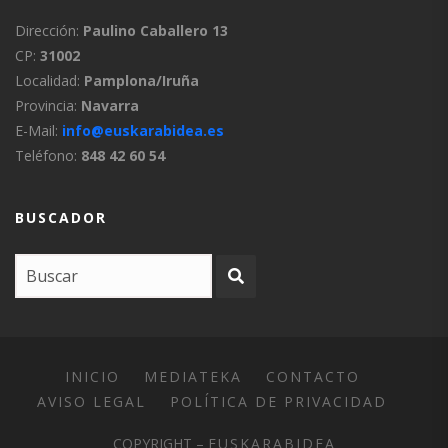
Dirección:
Paulino Caballero 13
CP:
31002
Localidad:
Pamplona/Iruña
Provincia:
Navarra
E-Mail:
info@euskarabidea.es
Teléfono:
848 42 60 54
BUSCADOR
INICIO
MEDIATEKA
CONTACTO
AVISO LEGAL
POLÍTICA DE PRIVACIDAD
COPYRIGHT –
EUSKARABIDEA