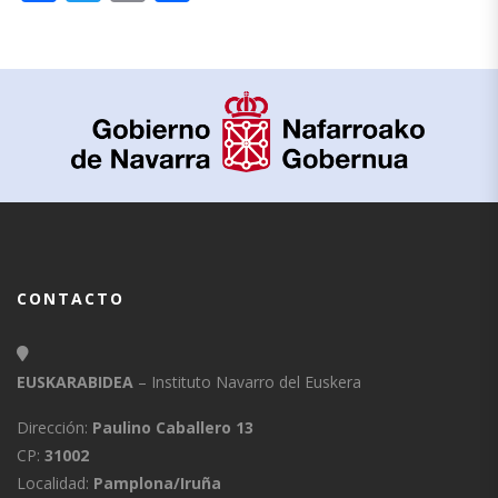
CONTACTO
EUSKARABIDEA
– Instituto Navarro del Euskera
Dirección:
Paulino Caballero 13
CP:
31002
Localidad:
Pamplona/Iruña