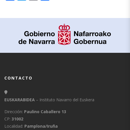
CONTACTO
EUSKARABIDEA
– Instituto Navarro del Euskera
Dirección:
Paulino Caballero 13
CP:
31002
Localidad:
Pamplona/Iruña