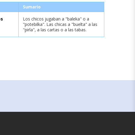
Sumario
os
Los chicos jugaban a "baleka" o a
"potebilka". Las chicas a "buelta" a las
"pirla", a las cartas o a las tabas.