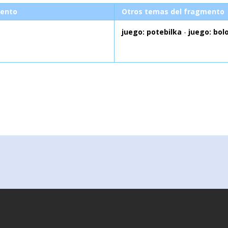
ento
Otros temas del fragmento
juego: potebilka
-
juego: bol