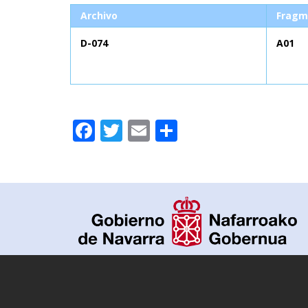
Archivo
Fragm
D-074
A01
Facebook
Twitter
Email
Compartir