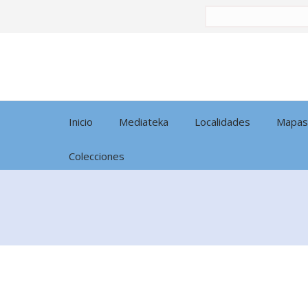
Buscar
por:
Inicio
Mediateka
Localidades
Mapas
Colecciones