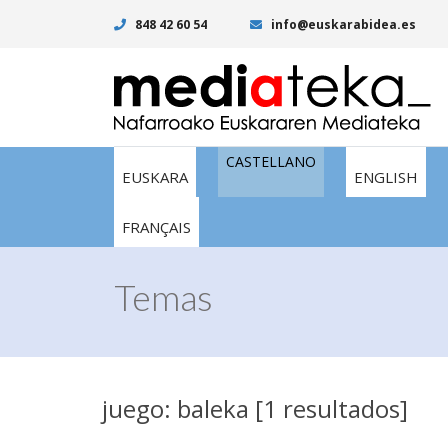
848 42 60 54
info@euskarabidea.es
CASTELLANO
EUSKARA
ENGLISH
FRANÇAIS
Temas
juego: baleka [1 resultados]