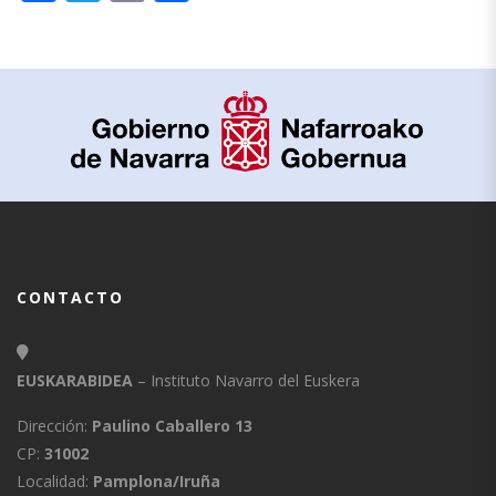
CONTACTO
EUSKARABIDEA
– Instituto Navarro del Euskera
Dirección:
Paulino Caballero 13
CP:
31002
Localidad:
Pamplona/Iruña