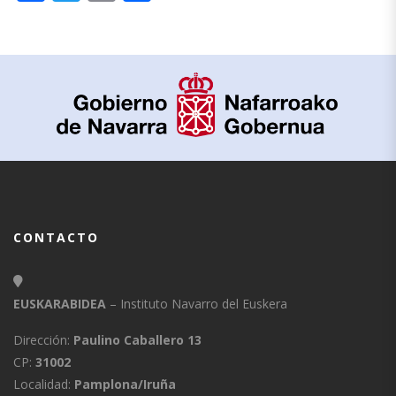
CONTACTO
EUSKARABIDEA
– Instituto Navarro del Euskera
Dirección:
Paulino Caballero 13
CP:
31002
Localidad:
Pamplona/Iruña