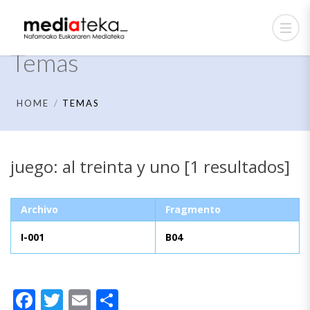
Temas
HOME
TEMAS
juego: al treinta y uno [1 resultados]
Archivo
Fragmento
I-001
B04
Facebook
Twitter
Email
Compartir