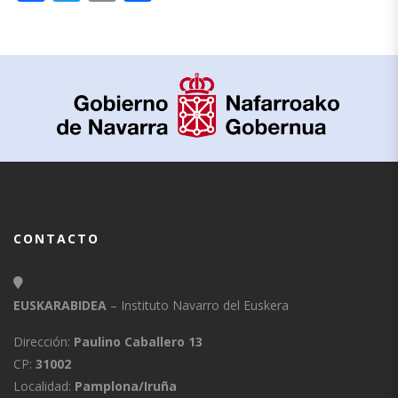
CONTACTO
EUSKARABIDEA
– Instituto Navarro del Euskera
Dirección:
Paulino Caballero 13
CP:
31002
Localidad:
Pamplona/Iruña